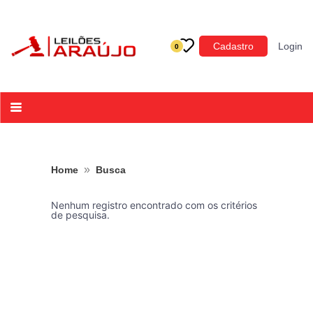
Categoria
Cadastro
Login
0
Imóveis
Terrenos
Acessórios para Veículos
Máquinas
»
Home
Busca
Nenhum registro encontrado com os critérios
de pesquisa.