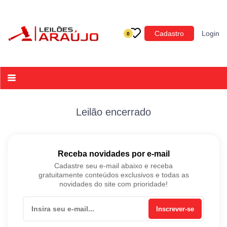
Categoria
Cadastro
Login
0
Imóveis
Terrenos
Acessórios para Veículos
Máquinas
Leilão encerrado
Receba novidades por e-mail
Cadastre seu e-mail abaixo e receba
gratuitamente conteúdos exclusivos e todas as
novidades do site com prioridade!
Inscrever-se