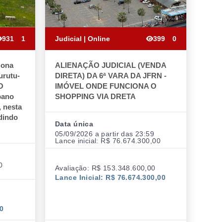
931
1
Judicial | Online
399
0
zona
ALIENAÇÃO JUDICIAL (VENDA
urutu-
DIRETA) DA 6ª VARA DA JFRN -
O
IMÓVEL ONDE FUNCIONA O
bano
SHOPPING VIA DRETA
, nesta
dindo
Data única
05/09/2026 a partir das 23:59
Lance inicial: R$ 76.674.300,00
0
Avaliação: R$ 153.348.600,00
Lance Inicial: R$ 76.674.300,00
00