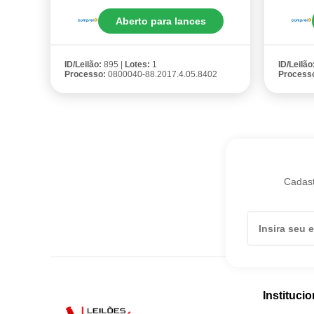
Aberto para lances
ID/Leilão:
895 |
Lotes:
1
ID/Leilão
Processo:
0800040-88.2017.4.05.8402
Process
Cadast
Institucio