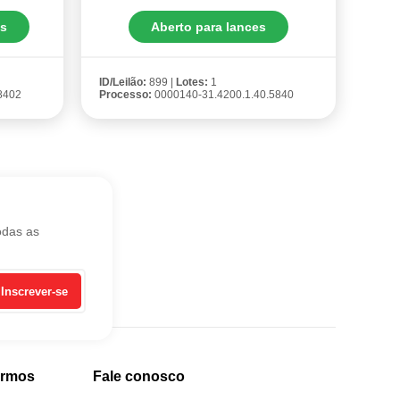
es
Aberto para lances
ID/Leilão:
899 |
Lotes:
1
8402
Processo:
0000140-31.4200.1.40.5840
odas as
Inscrever-se
ermos
Fale conosco