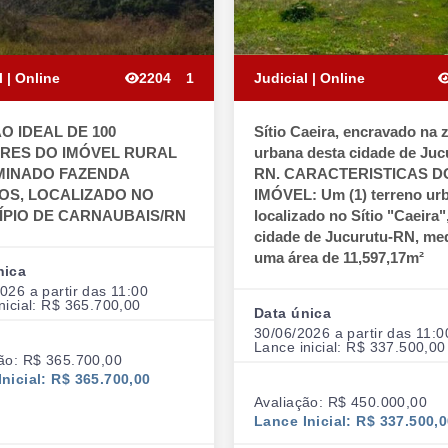
l | Online
2204
1
Judicial | Online
O IDEAL DE 100
Sítio Caeira, encravado na 
RES DO IMÓVEL RURAL
urbana desta cidade de Juc
INADO FAZENDA
RN. CARACTERISTICAS D
OS, LOCALIZADO NO
IMÓVEL: Um (1) terreno ur
ÍPIO DE CARNAUBAIS/RN
localizado no Sítio "Caeira"
cidade de Jucurutu-RN, me
uma área de 11,597,17m²
nica
026 a partir das 11:00
nicial: R$ 365.700,00
Data única
30/06/2026 a partir das 11:0
Lance inicial: R$ 337.500,00
ão: R$ 365.700,00
nicial: R$ 365.700,00
Avaliação: R$ 450.000,00
Lance Inicial: R$ 337.500,