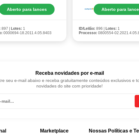
Aberto para lances
Aberto para lanc
:
897 |
Lotes:
1
ID/Leilão:
896 |
Lotes:
1
o:
0000694-18.2011.4.05.8403
Processo:
0800554-02.2021.4.05.
Receba novidades por e-mail
re seu e-mail abaixo e receba gratuitamente conteúdos exclusivos e t
novidades do site com prioridade!
nal
Marketplace
Nossas Políticas e T