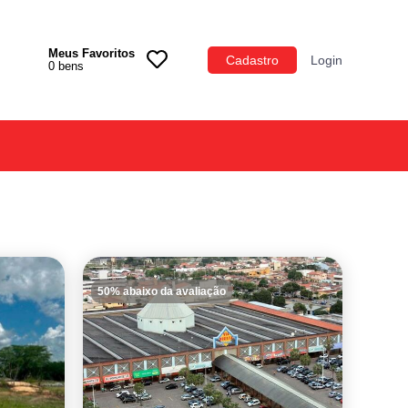
Meus Favoritos
Categoria
Cadastro
Login
0
bens
Imóveis
Terrenos
Acessórios para Veículos
Máquinas
50% abaixo da avaliação