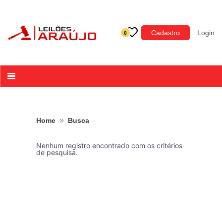
Categoria
Cadastro
Login
0
Imóveis
Terrenos
Acessórios para Veículos
Máquinas
»
Home
Busca
Nenhum registro encontrado com os critérios
de pesquisa.