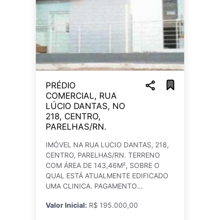
PRÉDIO
COMERCIAL, RUA
LÚCIO DANTAS, NO
218, CENTRO,
PARELHAS/RN.
IMÓVEL NA RUA LUCIO DANTAS, 218,
CENTRO, PARELHAS/RN. TERRENO
COM ÁREA DE 143,46M², SOBRE O
QUAL ESTÁ ATUALMENTE EDIFICADO
UMA CLINICA. PAGAMENTO
PARCELADO: 50% DE ENTRADA E O
Valor Inicial:
R$ 195.000,00
RESTANTE EM 59 PARCELAS. Registre
seu lance através do link: