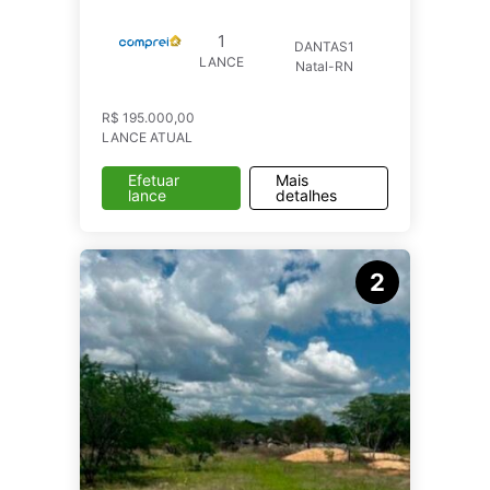
1
DANTAS1
LANCE
Natal-RN
R$ 195.000,00
LANCE ATUAL
Efetuar
Mais
lance
detalhes
2