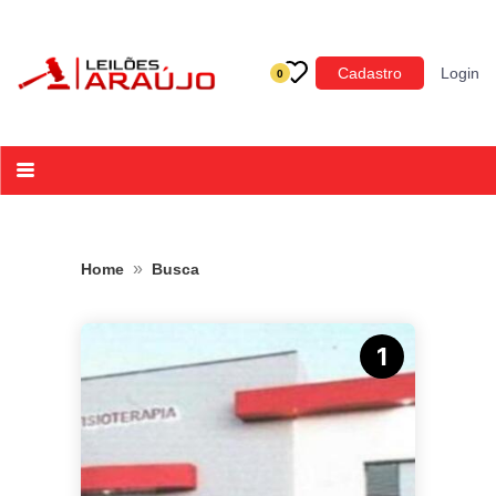
Categoria
Cadastro
Login
0
Imóveis
Terrenos
Acessórios para Veículos
Máquinas
»
Home
Busca
1