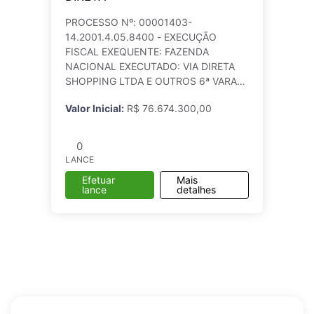
PROCESSO Nº: 00001403-
14.2001.4.05.8400 - EXECUÇÃO
FISCAL EXEQUENTE: FAZENDA
NACIONAL EXECUTADO: VIA DIRETA
SHOPPING LTDA E OUTROS 6ª VARA
FEDERAL - RN (JUIZ FEDERAL
Valor Inicial:
R$ 76.674.300,00
TITULAR) VALOR DA DÍVIDA: R$
47.423.453,53. Atualizado em
10/10/2025 BEM A SER A
0
LANCE
Efetuar
Mais
lance
detalhes