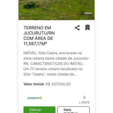
TERRENO EM
JUCURUTU/RN
COM ÁREA DE
11,597,17M²
IMÓVEL: Sítio Caeira, encravado na
zona urbana desta cidade de Jucurutu-
RN. CARACTERISTICAS DO IMÓVEL:
Um (1) terreno urbano localizado no
Sítio "Caeira", nesta cidade de
Jucurutu-RN, medindo uma área de
Valor Inicial:
R$ 337.500,00
11,597,17m² (onze mil, quinhentos e
noventa e sete
0
LANCE
Efetuar
Mais