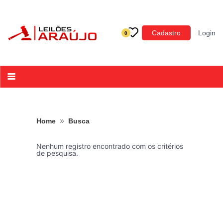
Categoria
Cadastro
Login
0
Imóveis
Terrenos
Acessórios para Veículos
Máquinas
»
Home
Busca
Nenhum registro encontrado com os critérios
de pesquisa.