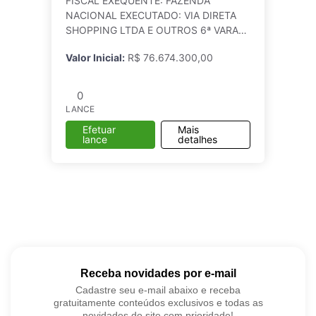
FISCAL EXEQUENTE: FAZENDA
NACIONAL EXECUTADO: VIA DIRETA
SHOPPING LTDA E OUTROS 6ª VARA
FEDERAL - RN (JUIZ FEDERAL
Valor Inicial:
R$ 76.674.300,00
TITULAR) VALOR DA DÍVIDA: R$
47.423.453,53. Atualizado em
10/10/2025 BEM A SER A
0
LANCE
Efetuar
Mais
lance
detalhes
Receba novidades por e-mail
Cadastre seu e-mail abaixo e receba
gratuitamente conteúdos exclusivos e todas as
novidades do site com prioridade!