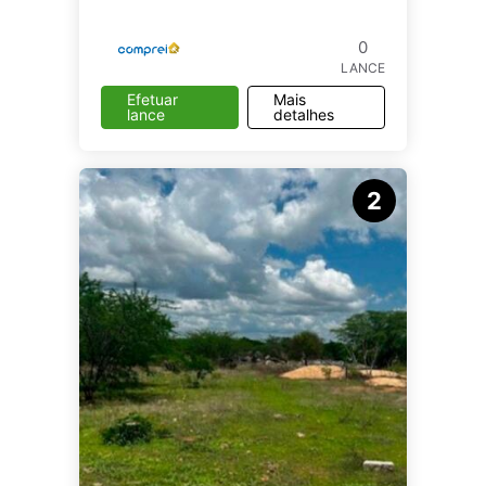
do link:
0
LANCE
Efetuar
Mais
lance
detalhes
2