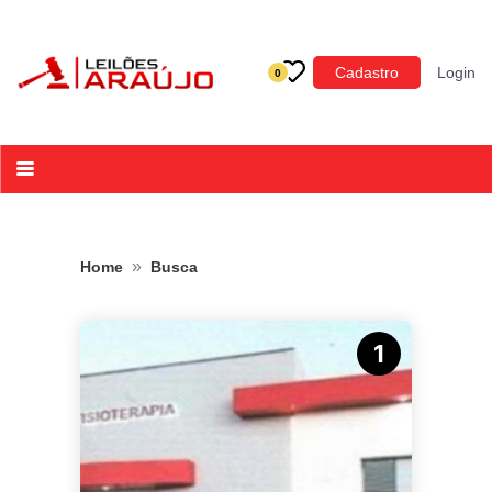
Categoria
Cadastro
Login
0
Imóveis
Terrenos
Acessórios para Veículos
Máquinas
»
Home
Busca
1