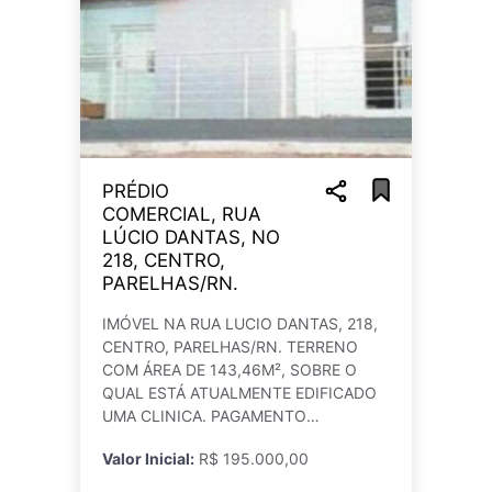
PRÉDIO
COMERCIAL, RUA
LÚCIO DANTAS, NO
218, CENTRO,
PARELHAS/RN.
IMÓVEL NA RUA LUCIO DANTAS, 218,
CENTRO, PARELHAS/RN. TERRENO
COM ÁREA DE 143,46M², SOBRE O
QUAL ESTÁ ATUALMENTE EDIFICADO
UMA CLINICA. PAGAMENTO
PARCELADO: 50% DE ENTRADA E O
Valor Inicial:
R$ 195.000,00
RESTANTE EM 59 PARCELAS. Registre
seu lance através do link: