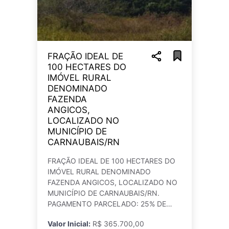
FRAÇÃO IDEAL DE
100 HECTARES DO
IMÓVEL RURAL
DENOMINADO
FAZENDA
ANGICOS,
LOCALIZADO NO
MUNICÍPIO DE
CARNAUBAIS/RN
FRAÇÃO IDEAL DE 100 HECTARES DO
IMÓVEL RURAL DENOMINADO
FAZENDA ANGICOS, LOCALIZADO NO
MUNICÍPIO DE CARNAUBAIS/RN.
PAGAMENTO PARCELADO: 25% DE
ENTRADA E O RESTANTE EM 59
Valor Inicial:
R$ 365.700,00
PARCELAS. Registre seu lance através