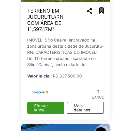
TERRENO EM
JUCURUTU/RN
COM ÁREA DE
11,597,17M²
IMÓVEL: Sítio Caeira, encravado na
zona urbana desta cidade de Jucurutu-
RN. CARACTERISTICAS DO IMÓVEL:
Um (1) terreno urbano localizado no
Sítio "Caeira", nesta cidade de
Jucurutu-RN, medindo uma área de
Valor Inicial:
R$ 337.500,00
11,597,17m² (onze mil, quinhentos e
noventa e sete
0
LANCE
Efetuar
Mais
lance
detalhes