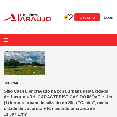
Categoria
Cadastro
Login
0
Imóveis
Terrenos
Acessórios para Veículos
Máquinas
JUDICIAL
Sítio Caeira, encravado na zona urbana desta cidade
de Jucurutu-RN. CARACTERISTICAS DO IMÓVEL: Um
(1) terreno urbano localizado no Sítio "Caeira", nesta
cidade de Jucurutu-RN, medindo uma área de
11,597,17m²