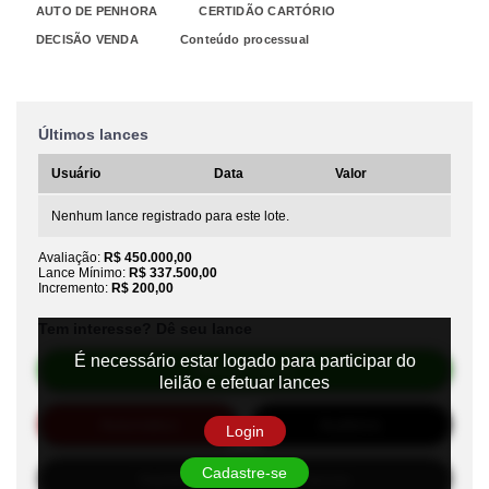
AUTO DE PENHORA
CERTIDÃO CARTÓRIO
DECISÃO VENDA
Conteúdo processual
Últimos lances
Usuário
Data
Valor
Nenhum lance registrado para este lote.
Avaliação:
R$ 450.000,00
Lance Mínimo:
R$ 337.500,00
Incremento:
R$ 200,00
Tem interesse? Dê seu lance
É necessário estar logado para participar do
Efetuar Lance
leilão e efetuar lances
Automático
Auditório
Login
Cadastre-se
Habilite-se para efetuar lances