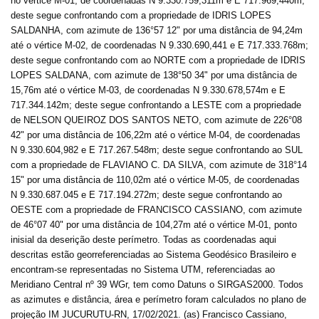
no vértice M-01, de coordenadas N 9.330.759,311m e E 717.969,440m;
deste segue confrontando com a propriedade de IDRIS LOPES
SALDANHA, com azimute de 136°57 12" por uma distância de 94,24m
até o vértice M-02, de coordenadas N 9.330.690,441 e E 717.333.768m;
deste segue confrontando com ao NORTE com a propriedade de IDRIS
LOPES SALDANA, com azimute de 138°50 34" por uma distância de
15,76m até o vértice M-03, de coordenadas N 9.330.678,574m e E
717.344.142m; deste segue confrontando a LESTE com a propriedade
de NELSON QUEIROZ DOS SANTOS NETO, com azimute de 226°08
42" por uma distância de 106,22m até o vértice M-04, de coordenadas
N 9.330.604,982 e E 717.267.548m; deste segue confrontando ao SUL
com a propriedade de FLAVIANO C. DA SILVA, com azimute de 318°14
15" por uma distância de 110,02m até o vértice M-05, de coordenadas
N 9.330.687.045 e E 717.194.272m; deste segue confrontando ao
OESTE com a propriedade de FRANCISCO CASSIANO, com azimute
de 46°07 40" por uma distância de 104,27m até o vértice M-01, ponto
inisial da deserição deste perímetro. Todas as coordenadas aqui
descritas estão georreferenciadas ao Sistema Geodésico Brasileiro e
encontram-se representadas no Sistema UTM, referenciadas ao
Meridiano Central nº 39 WGr, tem como Datuns o SIRGAS2000. Todos
as azimutes e distância, área e perímetro foram calculados no plano de
projeção IM JUCURUTU-RN, 17/02/2021. (as) Francisco Cassiano,