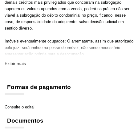
demais créditos mais privilegiados que concorram na subrogação
superem os valores apurados com a venda, poderá na prática não ser
viável a subrogação do débito condominial no preço, ficando, nesse
caso, de responsabilidade do adquirente, salvo decisão judicial em
sentido diverso.
Imóveis eventualmente ocupados: O arrematante, assim que autorizado
pelo juiz, será imitido na posse do imóvel, não sendo necessário
apresentar ação própria para a desocupação.
Exibir mais
Em caso de dúvidas, entre em contato pelo telefone/ WhatsApp (84)
99948-2284.
Formas de pagamento
Consulte o edital
Documentos