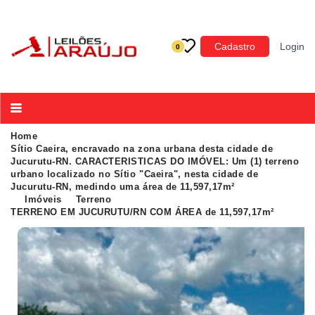
Categoria
Cadastro
Login
0
Imóveis
Terrenos
Acessórios para Veículos
Home
Sítio Caeira, encravado na zona urbana desta cidade de
Máquinas
Jucurutu-RN. CARACTERISTICAS DO IMÓVEL: Um (1) terreno
urbano localizado no Sítio "Caeira", nesta cidade de
Jucurutu-RN, medindo uma área de 11,597,17m²
Imóveis
Terreno
TERRENO EM JUCURUTU/RN COM ÁREA de 11,597,17m²